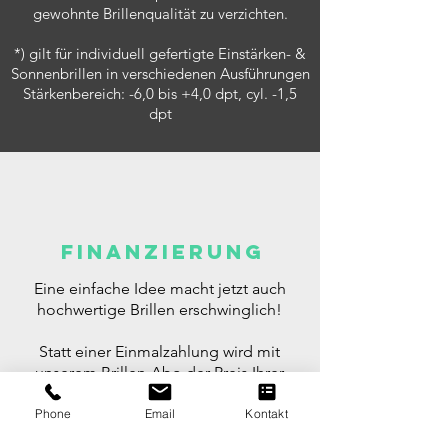
gewohnte Brillenqualität zu verzichten.
*) gilt für individuell gefertigte Einstärken- &
Sonnenbrillen in verschiedenen Ausführungen
Stärkenbereich: -6,0 bis +4,0 dpt, cyl. -1,5
dpt
Finanzierung
Eine einfache Idee macht jetzt auch
hochwertige Brillen erschwinglich!
Statt einer Einmalzahlung wird mit
unserem Brillen-Abo der Preis Ihrer
nächsten Brillen ohne Anzahlung in 6, 12
oder 24 Monaten gezahlt.
Phone
Email
Kontakt