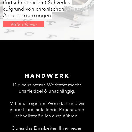
(fortschreitendem) Sehverlust
aufgrund von chronischen
Augenerkrankungen.
Mehr erfahren
Handwerk
Die hausinterne Werkstatt macht
uns flexibel & unabhängig.
Mit einer eigenen Werkstatt sind wir
in der Lage, anfallende Reparaturen
schnellstmöglich auszuführen.
Ob es das Einarbeiten Ihrer neuen