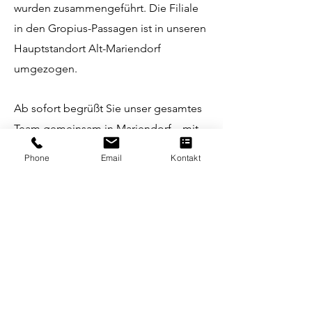
wurden zusammengeführt. Die Filiale
in den Gropius-Passagen ist in unseren
Hauptstandort Alt-Mariendorf
umgezogen.
Ab sofort begrüßt Sie unser gesamtes
Team gemeinsam in Mariendorf – mit
der gewohnten persönlichen Beratung,
Phone
Email
Kontakt
unserem umfassenden Service und
unserer gesamten Auswahl an Brillen,
Kontaktlinsen und optischen
Leistungen.
Nach fast 50 erfolgreichen Jahren in
den Gropius-Passagen beginnt für uns
ein neues Kapitel.